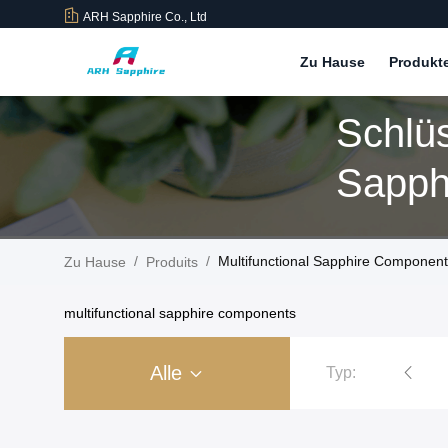
ARH Sapphire Co., Ltd
Zu Hause
Produkt
Schlüs
Sapph
Produi
/
/
Multifunctional Sapphire Components
Zu Hause
Produits
multifunctional sapphire components
Alle
Typ:
Sapphire Crystal Watch Case