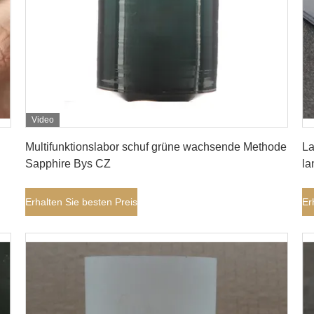
Video
Erhalten Sie besten Preis
Multifunktionslabor schuf grüne wachsende Methode
La
Sapphire Bys CZ
la
Erhalten Sie besten Preis
Er