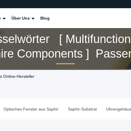
e
Über Uns
Blog
selwörter [ Multifunction
ire Components ] Passe
ts
 Online-Hersteller
Optisches Fenster aus Saphir
Saphir-Substrat
Uhrengehäus