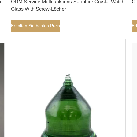
r
ODM-Service-Multifunktions-Sapphire Crystal Watch
Op
Glass With Screw-Löcher
Erhalten Sie besten Preis
Er