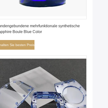
Erhalten Sie besten Preis
ndengebundene mehrfunktionale synthetische
pphire Boule Blue Color
halten Sie besten Preis