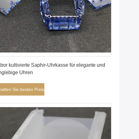
Erhalten Sie besten Preis
bor kultivierte Saphir-Uhrkasse für elegante und
nglebige Uhren
halten Sie besten Preis