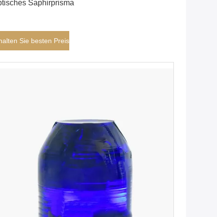
tisches Saphirprisma
halten Sie besten Preis