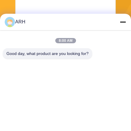
ARH
Senden Sie
8:00 AM
Good day, what product are you looking for?
ARH Sapphire Co., Ltd
florence@sapphirewatchcas
e.com
86-23-68237223
Raum 2-11, Straße No.50 Y
unhan, Chongqing China