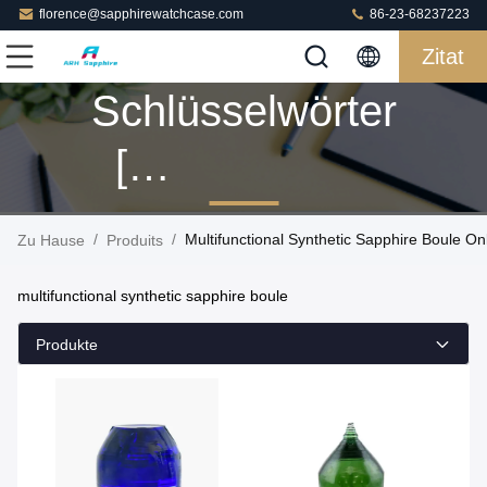
florence@sapphirewatchcase.com
86-23-68237223
Zitat
Schlüsselwörter
[
Multifunctional
/
/
Multifunctional Synthetic Sapphire Boule Onl
Zu Hause
Produits
Synthetic
multifunctional synthetic sapphire boule
Sapphire Boule
Produkte
] Passen 8
Produits