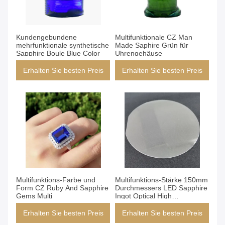
Kundengebundene
Multifunktionale CZ Man
mehrfunktionale synthetische
Made Saphire Grün für
Sapphire Boule Blue Color
Uhrengehäuse
Erhalten Sie besten Preis
Erhalten Sie besten Preis
Multifunktions-Farbe und
Multifunktions-Stärke 150mm
Form CZ Ruby And Sapphire
Durchmessers LED Sapphire
Gems Multi
Ingot Optical High
Mechanical
Erhalten Sie besten Preis
Erhalten Sie besten Preis