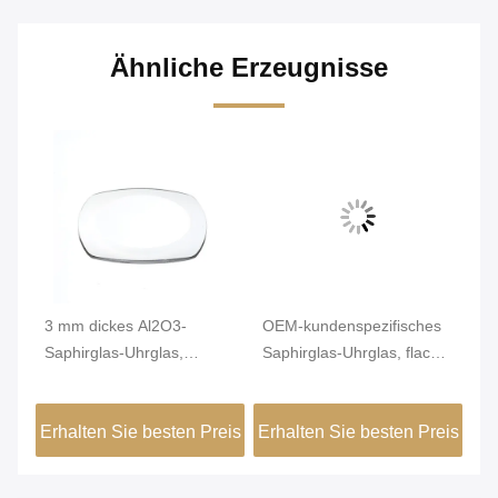
Ähnliche Erzeugnisse
3 mm dickes Al2O3-
OEM-kundenspezifisches
3m
Saphirglas-Uhrglas,
Saphirglas-Uhrglas, flach,
be
gewölbtes Mineralglas für
kratzfest
Uh
en
Wist-Uhr
eis
Erhalten Sie besten Preis
Erhalten Sie besten Preis
Er