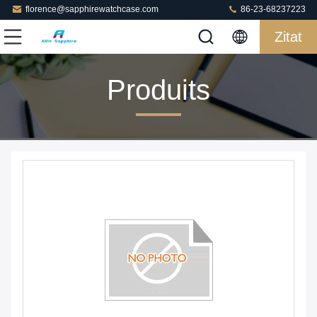
florence@sapphirewatchcase.com
86-23-68237223
Zitat
Produits