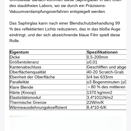
des staubfreien Labors, wo sie durch ein Präzisions-
Vakuumverdampfungsverfahren entspiegelt werden.
Das Saphirglas kann nach einer Blendschutzbehandlung 99
% des reflektierten Lichts reduzieren, das in das bloße Auge
eindringt, und der sich abzeichnende blaue Film spielt diese
Rolle.
Eigentum
Spezifikationen
Dicke
0,5-200mm
Größentoleranz
±0,01
Kantenabschluss
Geschliffen und abgesc
Oberflächenqualität
40-20 Scratch-Grab
Ebenheit der Oberfläche
λ/4 bei 633nm
Parallelität
≤3 Bogenminuten (≤0,9
＞80 % des mittleren D
Klare Blende
Härte (Knoop)
1370 kg/mm2
Elastizitätsmodul
3,4*1011N/m2
Thermische Grenze
22W/m/K
Wärmeausdehnungskoeffizient
8,4*10-6/K