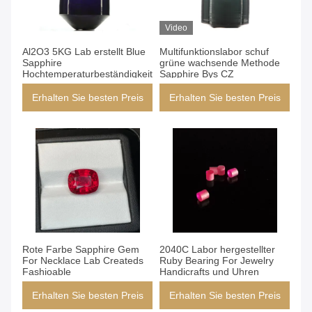
Video
Al2O3 5KG Lab erstellt Blue
Multifunktionslabor schuf
Sapphire
grüne wachsende Methode
Hochtemperaturbeständigkeit
Sapphire Bys CZ
Erhalten Sie besten Preis
Erhalten Sie besten Preis
Rote Farbe Sapphire Gem
2040C Labor hergestellter
For Necklace Lab Createds
Ruby Bearing For Jewelry
Fashioable
Handicrafts und Uhren
Erhalten Sie besten Preis
Erhalten Sie besten Preis