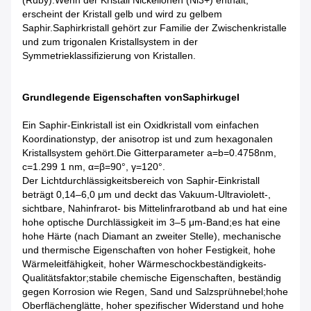
(Ruby).Wenn der Kristall Nickelionen (Ni3+) enthält,
erscheint der Kristall gelb und wird zu gelbem
Saphir.Saphirkristall gehört zur Familie der Zwischenkristalle
und zum trigonalen Kristallsystem in der
Symmetrieklassifizierung von Kristallen.
Grundlegende Eigenschaften von
Saphirkugel
Ein Saphir-Einkristall ist ein Oxidkristall vom einfachen
Koordinationstyp, der anisotrop ist und zum hexagonalen
Kristallsystem gehört.Die Gitterparameter a=b=0.4758nm,
c=1.299 1 nm, α=β=90°, γ=120°.
Der Lichtdurchlässigkeitsbereich von Saphir-Einkristall
beträgt 0,14–6,0 μm und deckt das Vakuum-Ultraviolett-,
sichtbare, Nahinfrarot- bis Mittelinfrarotband ab und hat eine
hohe optische Durchlässigkeit im 3–5 μm-Band;es hat eine
hohe Härte (nach Diamant an zweiter Stelle), mechanische
und thermische Eigenschaften von hoher Festigkeit, hohe
Wärmeleitfähigkeit, hoher Wärmeschockbeständigkeits-
Qualitätsfaktor;stabile chemische Eigenschaften, beständig
gegen Korrosion wie Regen, Sand und Salzsprühnebel;hohe
Oberflächenglätte, hoher spezifischer Widerstand und hohe