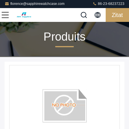
florence@sapphirewatchcase.com
86-23-68237223
Zitat
Produits