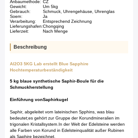
Anbaumethode:
CZ
Gewicht:
Um 5kg
Gebrauch:
Schmuck, Uhrengehäuse, Uhrenglas
Soem:
Ja
Verarbeitung:
Entsprechend Zeichnung
Lieferungshafen:
Chongqing
Lieferzeit:
Nach Menge
Beschreibung
Al2O3 5KG Lab erstellt Blue Sapphire
Hochtemperaturbeständigkeit
5 kg blaue synthetische Saphir-Boule für die
Schmuckherstellung
Einführung von
Saphirkugel
Saphir, abgeleitet vom lateinischen Spphins, was blau
bedeutet;es gehört zur Gruppe der Korundmineralien im
trigonalen Kristallsystem.In der Welt der Edelsteine ​​werden
alle Farben von Korund in Edelsteinqualität außer Rubinen
als Saphire bezeichnet.