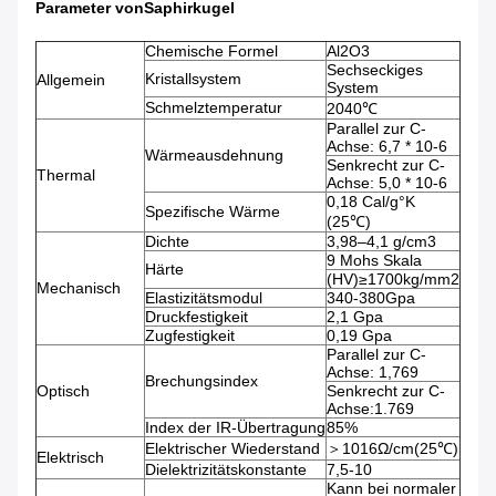
Parameter von
Saphirkugel
Chemische Formel
Al2O3
Sechseckiges
Kristallsystem
Allgemein
System
Schmelztemperatur
2040℃
Parallel zur C-
Achse: 6,7 * 10-6
Wärmeausdehnung
Senkrecht zur C-
Thermal
Achse: 5,0 * 10-6
0,18 Cal/g°K
Spezifische Wärme
(25℃)
Dichte
3,98–4,1 g/cm3
9 Mohs Skala
Härte
(HV)≥1700kg/mm2
Mechanisch
Elastizitätsmodul
340-380Gpa
Druckfestigkeit
2,1 Gpa
Zugfestigkeit
0,19 Gpa
Parallel zur C-
Achse: 1,769
Brechungsindex
Optisch
Senkrecht zur C-
Achse:1.769
Index der IR-Übertragung
85%
Elektrischer Wiederstand
＞1016Ω/cm(25℃)
Elektrisch
Dielektrizitätskonstante
7,5-10
Kann bei normaler