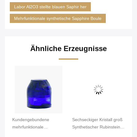
Labor Al2O3 stellte blauen Saphir her
Mehrfunktionale synthetische Sapphire Boule
Ähnliche Erzeugnisse
Kundengebundene
Sechseckiger Kristall groß
Im
mehrfunktionale
Synthetischer Rubinstein
sy
synthetische Sapphire
Al2O3 Industrielle
Me