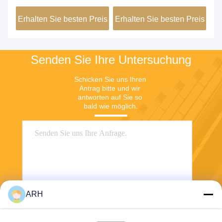
Boule Blue Color
Verwendung
eis
Erhalten Sie besten Preis
Erhalten Sie besten Preis
Er
Senden Sie Ihre Untersuchung
Schicken Sie uns Ihren 
Antrag bitte und wir 
antworten auf Sie so 
bald wie möglich.
ARH
Senden Sie