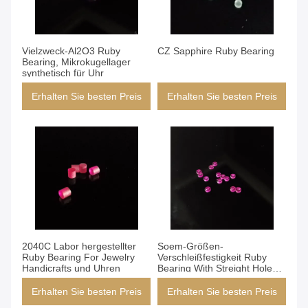
Vielzweck-Al2O3 Ruby
CZ Sapphire Ruby Bearing
Bearing, Mikrokugellager
synthetisch für Uhr
Erhalten Sie besten Preis
Erhalten Sie besten Preis
2040C Labor hergestellter
Soem-Größen-
Ruby Bearing For Jewelry
Verschleißfestigkeit Ruby
Handicrafts und Uhren
Bearing With Streight Holes
für Instrumente
Erhalten Sie besten Preis
Erhalten Sie besten Preis