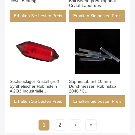
Jewel Bearing
Ball Bearings Hexagonal
Crytal-Labor des
Durchmesser-0.06mm schuf
Erhalten Sie besten Preis
Erhalten Sie besten Preis
Sechseckiger Kristall groß
Saphirstab mit 10 mm
Synthetischer Rubinstein
Durchmesser, Rubinstab
Al2O3 Industrielle
2040 °C
Verwendung
Temperaturbeständigkeit
Erhalten Sie besten Preis
Erhalten Sie besten Preis
1
2