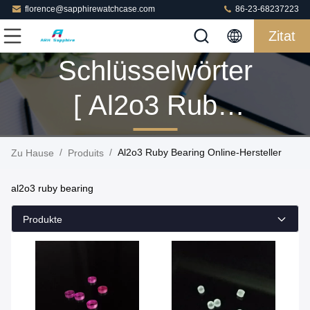
florence@sapphirewatchcase.com
86-23-68237223
Zitat
Schlüsselwörter
[ Al2o3 Ruby
Bearing ]
/
/
Al2o3 Ruby Bearing Online-Hersteller
Zu Hause
Produits
Passen 28
al2o3 ruby bearing
Produits
Produkte