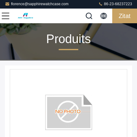
florence@sapphirewatchcase.com
86-23-68237223
Zitat
Produits