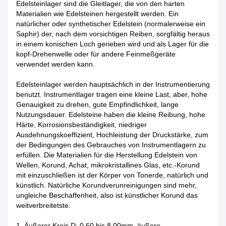
Edelsteinlager sind die Gleitlager, die von den harten
Materialien wie Edelsteinen hergestellt werden. Ein
natürlicher oder synthetischer Edelstein (normalerweise ein
Saphir) der, nach dem vorsichtigen Reiben, sorgfältig heraus
in einem konischen Loch gerieben wird und als Lager für die
kopf-Drehenwelle oder für andere Feinmeßgeräte
verwendet werden kann.
Edelsteinlager werden hauptsächlich in der Instrumentierung
benutzt. Instrumentlager tragen eine kleine Last, aber, hohe
Genauigkeit zu drehen, gute Empfindlichkeit, lange
Nutzungsdauer. Edelsteine haben die kleine Reibung, hohe
Härte, Korrosionsbeständigkeit, niedriger
Ausdehnungskoeffizient, Hochleistung der Druckstärke, zum
der Bedingungen des Gebrauches von Instrumentlagern zu
erfüllen. Die Materialien für die Herstellung Edelstein von
Wellen, Korund, Achat, mikrokristallines Glas, etc.-Korund
mit einzuschließen ist der Körper von Tonerde, natürlich und
künstlich. Natürliche Korundverunreinigungen sind mehr,
ungleiche Beschaffenheit, also ist künstlicher Korund das
weitverbreitetste.
1. Äußerer Kreis D: 0,60 bis 8.00mm, äußere