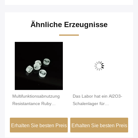
Ähnliche Erzeugnisse
by
Multifunktionsabnutzung
Das Labor hat ein Al2O3-
Sa
Resistantance Ruby
Schalenlager für
Fo
Bearing Single Oil Tank
Uhrwerksteile entwickelt
Op
Mi
eis
Erhalten Sie besten Preis
Erhalten Sie besten Preis
Er