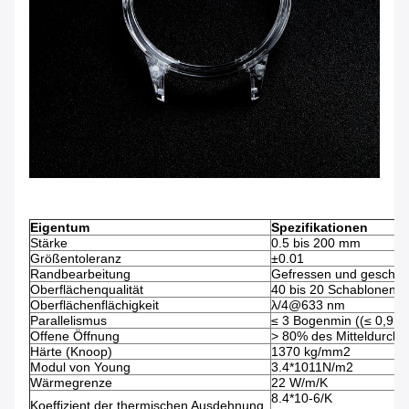
Eigentum
Spezifikationen
Stärke
0.5 bis 200 mm
Größentoleranz
±0.01
Randbearbeitung
Gefressen und geschmi
Oberflächenqualität
40 bis 20 Schablonen
Oberflächenflächigkeit
λ/4@633 nm
Parallelismus
≤ 3 Bogenmin ((≤ 0,9m
Offene Öffnung
> 80% des Mitteldurch
Härte (Knoop)
1370 kg/mm2
Modul von Young
3.4*1011N/m2
Wärmegrenze
22 W/m/K
8.4*10-6/K
Koeffizient der thermischen Ausdehnung