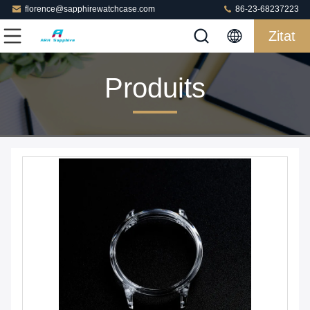
florence@sapphirewatchcase.com
86-23-68237223
Zitat
Produits