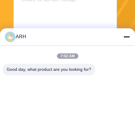
ARH
Senden Sie
7:02 AM
Good day, what product are you looking for?
ARH Sapphire Co., Ltd
florence@sapphirewatchcas
e.com
86-23-68237223
Raum 2-11, Straße No.50 Y