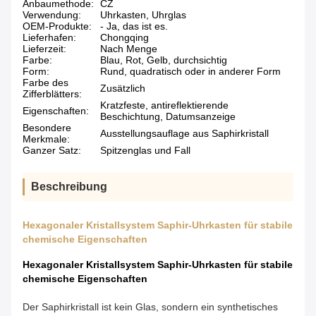
Anbaumethode:
CZ
Verwendung:
Uhrkasten, Uhrglas
OEM-Produkte:
- Ja, das ist es.
Lieferhafen:
Chongqing
Lieferzeit:
Nach Menge
Farbe:
Blau, Rot, Gelb, durchsichtig
Form:
Rund, quadratisch oder in anderer Form
Farbe des
Zusätzlich
Zifferblätters:
Kratzfeste, antireflektierende
Eigenschaften:
Beschichtung, Datumsanzeige
Besondere
Ausstellungsauflage aus Saphirkristall
Merkmale:
Ganzer Satz:
Spitzenglas und Fall
Beschreibung
Hexagonaler Kristallsystem Saphir-Uhrkasten für stabile
chemische Eigenschaften
Hexagonaler Kristallsystem Saphir-Uhrkasten für stabile
chemische Eigenschaften
Der Saphirkristall ist kein Glas, sondern ein synthetisches