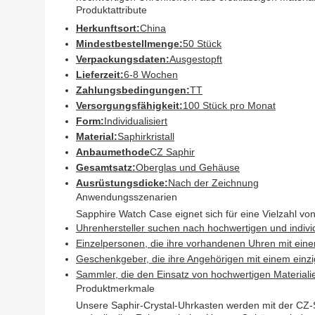
Produktattribute
Herkunftsort:
China
Mindestbestellmenge:
50 Stück
Verpackungsdaten:
Ausgestopft
Lieferzeit:
6-8 Wochen
Zahlungsbedingungen:
TT
Versorgungsfähigkeit:
100 Stück pro Monat
Form:
Individualisiert
Material:
Saphirkristall
Anbaumethode
CZ Saphir
Gesamtsatz:
Oberglas und Gehäuse
Ausrüstungsdicke:
Nach der Zeichnung
Anwendungsszenarien
Sapphire Watch Case eignet sich für eine Vielzahl v
Uhrenhersteller suchen nach hochwertigen und indivi
Einzelpersonen, die ihre vorhandenen Uhren mit ei
Geschenkgeber, die ihre Angehörigen mit einem einz
Sammler, die den Einsatz von hochwertigen Materialie
Produktmerkmale
Unsere Saphir-Crystal-Uhrkasten werden mit der CZ-S