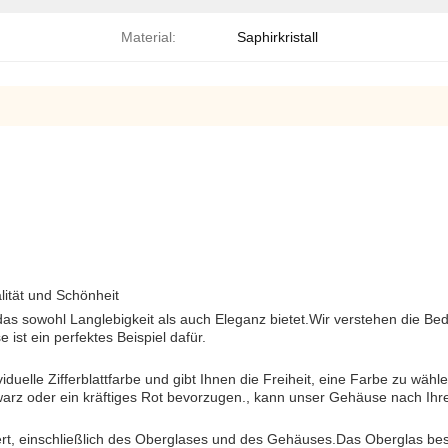
Material:
Saphirkristall
lität und Schönheit
s sowohl Langlebigkeit als auch Eleganz bietet.Wir verstehen die Bedeu
st ein perfektes Beispiel dafür.
uelle Zifferblattfarbe und gibt Ihnen die Freiheit, eine Farbe zu wähle
chwarz oder ein kräftiges Rot bevorzugen., kann unser Gehäuse nach 
t, einschließlich des Oberglases und des Gehäuses.Das Oberglas beste