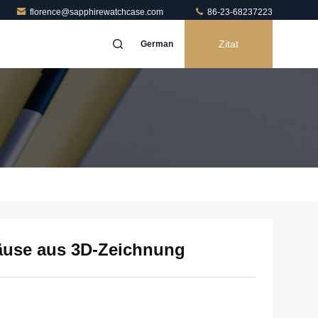
florence@sapphirewatchcase.com
86-23-68237223
Zitat
German
äuse aus 3D-Zeichnung