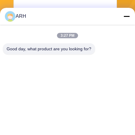
ARH
Senden Sie
3:27 PM
Good day, what product are you looking for?
ARH Sapphire Co., Ltd
florence@sapphirewatchcas
e.com
86-23-68237223
Raum 2-11, Straße No.50 Y
unhan, Chongqing China