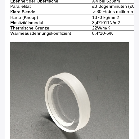
Ebenheit der Oberfläche
λ/4 bei 633nm
Parallelität
≤3 Bogenminuten (≤0,9
＞80 % des mittleren D
Klare Blende
Härte (Knoop)
1370 kg/mm2
Elastizitätsmodul
3,4*1011N/m2
Thermische Grenze
22W/m/K
Wärmeausdehnungskoeffizient
8,4*10-6/K