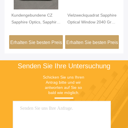
Kundengebundene CZ
Vielzweckquadrat Sapphire
So
w
Sapphire Optics, Sapphire
Optical Window 2040 Grad
Sa
Glass Cover Double Side
hohe Transparenz-
Co
eis
Erhalten Sie besten Preis
Erhalten Sie besten Preis
Er
Senden Sie Ihre Untersuchung
Schicken Sie uns Ihren 
Antrag bitte und wir 
antworten auf Sie so 
bald wie möglich.