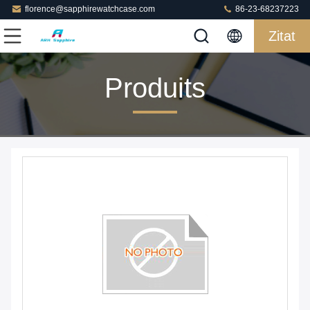
florence@sapphirewatchcase.com
86-23-68237223
Zitat
Produits