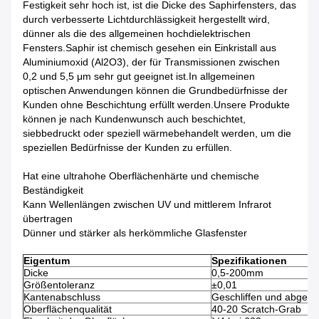
Festigkeit sehr hoch ist, ist die Dicke des Saphirfensters, das
durch verbesserte Lichtdurchlässigkeit hergestellt wird,
dünner als die des allgemeinen hochdielektrischen
Fensters.Saphir ist chemisch gesehen ein Einkristall aus
Aluminiumoxid (Al2O3), der für Transmissionen zwischen
0,2 und 5,5 μm sehr gut geeignet ist.In allgemeinen
optischen Anwendungen können die Grundbedürfnisse der
Kunden ohne Beschichtung erfüllt werden.Unsere Produkte
können je nach Kundenwunsch auch beschichtet,
siebbedruckt oder speziell wärmebehandelt werden, um die
speziellen Bedürfnisse der Kunden zu erfüllen.
Hat eine ultrahohe Oberflächenhärte und chemische
Beständigkeit
Kann Wellenlängen zwischen UV und mittlerem Infrarot
übertragen
Dünner und stärker als herkömmliche Glasfenster
Eigentum
Spezifikationen
Dicke
0,5-200mm
Größentoleranz
±0,01
Kantenabschluss
Geschliffen und abgesc
Oberflächenqualität
40-20 Scratch-Grab