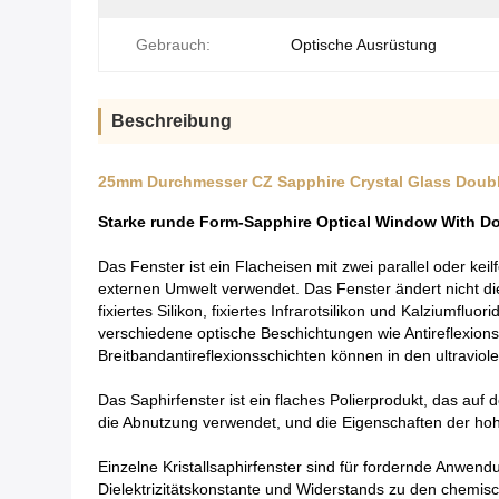
Gebrauch:
Optische Ausrüstung
Beschreibung
25mm Durchmesser CZ Sapphire Crystal Glass Doubl
Starke runde Form-Sapphire Optical Window With Dou
Das Fenster ist ein Flacheisen mit zwei parallel oder k
externen Umwelt verwendet. Das Fenster ändert nicht die
fixiertes Silikon, fixiertes Infrarotsilikon und Kalziumfl
verschiedene optische Beschichtungen wie Antireflexion
Breitbandantireflexionsschichten können in den ultraviole
Das Saphirfenster ist ein flaches Polierprodukt, das auf 
die Abnutzung verwendet, und die Eigenschaften der ho
Einzelne Kristallsaphirfenster sind für fordernde Anwe
Dielektrizitätskonstante und Widerstands zu den chemis