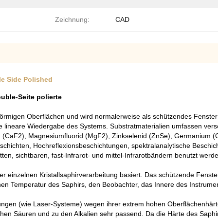
Zeichnung:
CAD
e Side Polished
ble-Seite polierte
eilförmigen Oberflächen und wird normalerweise als schützendes Fenste
 lineare Wiedergabe des Systems. Substratmaterialien umfassen versch
uorid (CaF2), Magnesiumfluorid (MgF2), Zinkselenid (ZnSe), Germanium (GE
sschichten, Hochreflexionsbeschichtungen, spektralanalytische Beschi
tten, sichtbaren, fast-Infrarot- und mittel-Infrarotbändern benutzt werd
der einzelnen Kristallsaphirverarbeitung basiert. Das schützende Fenste
hen Temperatur des Saphirs, den Beobachter, das Innere des Instrumen
ndungen (wie Laser-Systeme) wegen ihrer extrem hohen Oberflächenhärt
chen Säuren und zu den Alkalien sehr passend. Da die Härte des Saphir