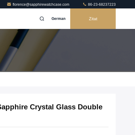
florence@sapphirewatchcase.com
86-23-68237223
Zitat
German
pphire Crystal Glass Double