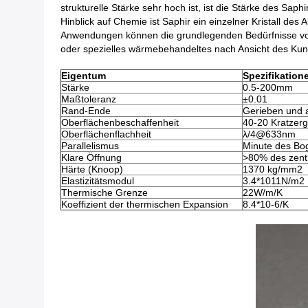
strukturelle Stärke sehr hoch ist, ist die Stärke des Sap
Hinblick auf Chemie ist Saphir ein einzelner Kristall de
Anwendungen können die grundlegenden Bedürfnisse von
oder spezielles wärmebehandeltes nach Ansicht des Kun
Eigentum
Spezifikation
Stärke
0.5-200mm
Maßtoleranz
±0.01
Rand-Ende
Gerieben und 
Oberflächenbeschaffenheit
40-20 Kratzer
Oberflächenflachheit
λ/4@633nm
Parallelismus
Minute des Bo
Klare Öffnung
>80% des zent
Härte (Knoop)
1370 kg/mm2
Elastizitätsmodul
3.4*1011N/m2
Thermische Grenze
22W/m/K
Koeffizient der thermischen Expansion
8.4*10-6/K