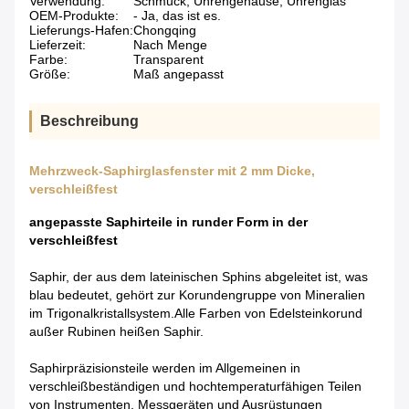
Verwendung:
Schmuck, Uhrengehäuse, Uhrenglas
OEM-Produkte:
- Ja, das ist es.
Lieferungs-Hafen:
Chongqing
Lieferzeit:
Nach Menge
Farbe:
Transparent
Größe:
Maß angepasst
Beschreibung
Mehrzweck-Saphirglasfenster mit 2 mm Dicke,
verschleißfest
angepasste Saphirteile in runder Form in der
verschleißfest
Saphir, der aus dem lateinischen Sphins abgeleitet ist, was
blau bedeutet, gehört zur Korundengruppe von Mineralien
im Trigonalkristallsystem.Alle Farben von Edelsteinkorund
außer Rubinen heißen Saphir.
Saphirpräzisionsteile werden im Allgemeinen in
verschleißbeständigen und hochtemperaturfähigen Teilen
von Instrumenten, Messgeräten und Ausrüstungen