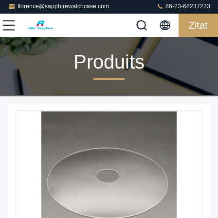
florence@sapphirewatchcase.com
86-23-68237223
Zitat
Produits