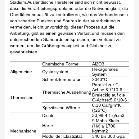
Stadium,Ausländische Hersteller sind sich nicht bewusst,
dass die Verarbeitungsprobleme oder die Notwendigkeit, die
Oberflächenqualität zu kontrollieren, wie das Vorhandensein
von scharfen Punkten und Spuren in der Verarbeitung zu
vermeiden, leicht unvorsichtig, dieser Prozess auf die
Anbetung, gibt es einen gewissen Verlust,und müssen den
entsprechenden Standards entsprechen, um verkauft zu
werden, um die Größengenauigkeit und Glatzheit zu
gewährleisten.
Chemische Formel
Al2O3
Hexagonales
Allgemeine
Cystalsystem
System
Schmelztemperatur
2040°C
Parallel zur C-
Achse:6.7*10-6
Thermische Ausdehnung
Dreieckig auf die
Thermische
C-Achse:5.0*10-6
0.18 Cal/gm°K
Spezifische Wärme
((25°C)
Dichte
30,98-4,1 g/cm3
9 Mohs-Skala
Härte
(Hv) ≥ 1700
Mechanische
kg/mm2
Modul der Elastizität
340 bis 380 Gpa