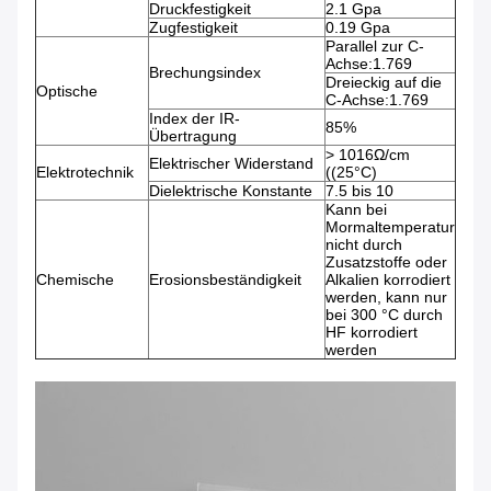
Druckfestigkeit
2.1 Gpa
Zugfestigkeit
0.19 Gpa
Parallel zur C-
Achse:1.769
Brechungsindex
Dreieckig auf die
Optische
C-Achse:1.769
Index der IR-
85%
Übertragung
> 1016Ω/cm
Elektrischer Widerstand
Elektrotechnik
((25°C)
Dielektrische Konstante
7.5 bis 10
Kann bei
Mormaltemperatur
nicht durch
Zusatzstoffe oder
Chemische
Erosionsbeständigkeit
Alkalien korrodiert
werden, kann nur
bei 300 °C durch
HF korrodiert
werden