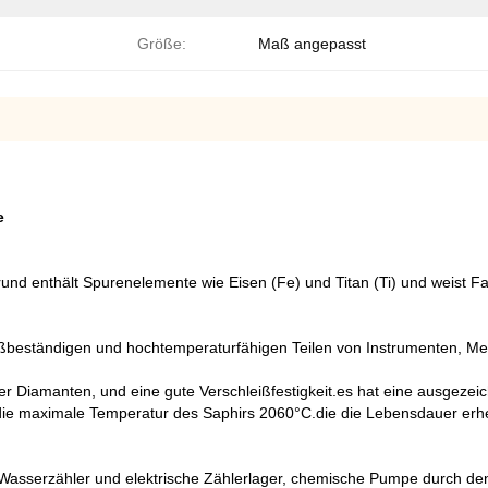
Größe:
Maß angepasst
e
rund enthält Spurenelemente wie Eisen (Fe) und Titan (Ti) und weist F
leißbeständigen und hochtemperaturfähigen Teilen von Instrumenten, 
er Diamanten, und eine gute Verschleißfestigkeit.es hat eine ausgezeic
 die maximale Temperatur des Saphirs 2060°C.die die Lebensdauer erh
 Wasserzähler und elektrische Zählerlager, chemische Pumpe durch den