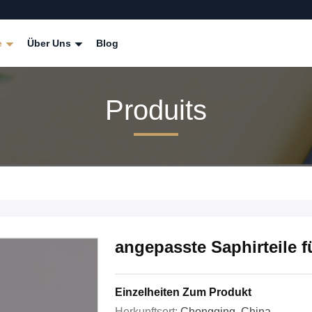
e
Über Uns
Blog
Produits
angepasste Saphirteile f
Einzelheiten Zum Produkt
Herkunftsort:
Chongqing, China