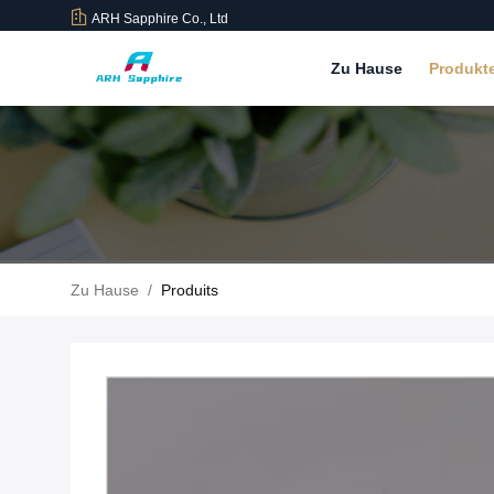
ARH Sapphire Co., Ltd
Zu Hause
Produkt
Zu Hause
/
Produits