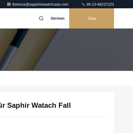
florence@sapphirewatchcase.com
86-23-68237223
Zitat
German
ür Saphir Watach Fall