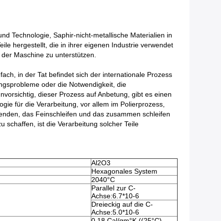
d Technologie, Saphir-nicht-metallische Materialien in
e hergestellt, die in ihrer eigenen Industrie verwendet
n der Maschine zu unterstützen.
fach, in der Tat befindet sich der internationale Prozess
ungsprobleme oder die Notwendigkeit, die
nvorsichtig, dieser Prozess auf Anbetung, gibt es einen
e für die Verarbeitung, vor allem im Polierprozess,
rwenden, das Feinschleifen und das zusammen schleifen
 schaffen, ist die Verarbeitung solcher Teile
Al2O3
Hexagonales System
2040°C
Parallel zur C-
Achse:6.7*10-6
Dreieckig auf die C-
Achse:5.0*10-6
0.18 Cal/gm°K ((25°C)