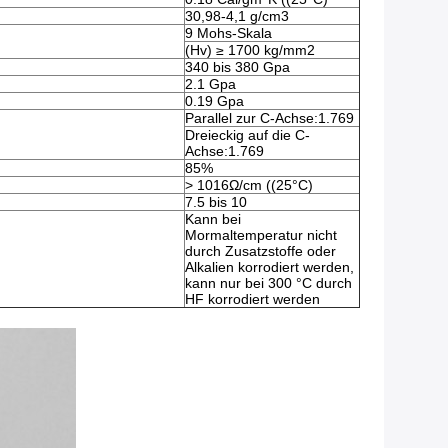
30,98-4,1 g/cm3
9 Mohs-Skala
(Hv) ≥ 1700 kg/mm2
340 bis 380 Gpa
2.1 Gpa
0.19 Gpa
Parallel zur C-Achse:1.769
Dreieckig auf die C-
Achse:1.769
85%
> 1016Ω/cm ((25°C)
7.5 bis 10
Kann bei
Mormaltemperatur nicht
durch Zusatzstoffe oder
Alkalien korrodiert werden,
kann nur bei 300 °C durch
HF korrodiert werden