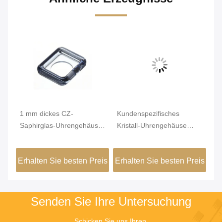
t
1 mm dickes CZ-
Kundenspezifisches
Ro
Saphirglas-Uhrengehäuse,
Kristall-Uhrengehäuse
Wa
42 mm Uhrengehäuse mit
einteilig für 6497ETA-
Uh
Rückseite
Uhrwerk
dr
eis
Erhalten Sie besten Preis
Erhalten Sie besten Preis
Er
Senden Sie Ihre Untersuchung
Schicken Sie uns Ihren 