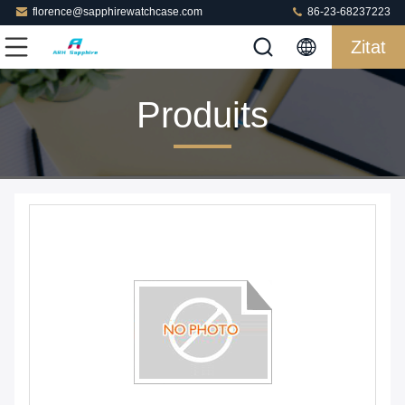
florence@sapphirewatchcase.com
86-23-68237223
Zitat
Produits