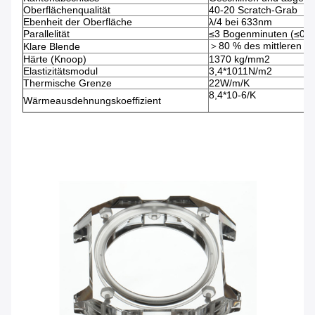
Oberflächenqualität
40-20 Scratch-Grab
Ebenheit der Oberfläche
λ/4 bei 633nm
Parallelität
≤3 Bogenminuten (≤0,9
＞80 % des mittleren D
Klare Blende
Härte (Knoop)
1370 kg/mm2
Elastizitätsmodul
3,4*1011N/m2
Thermische Grenze
22W/m/K
8,4*10-6/K
Wärmeausdehnungskoeffizient