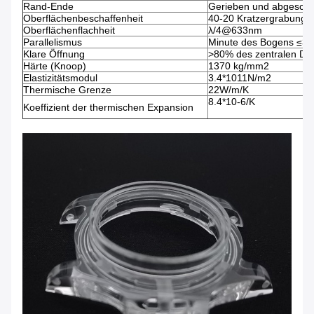
Rand-Ende
Gerieben und abgeschr
Oberflächenbeschaffenheit
40-20 Kratzergrabung
Oberflächenflachheit
λ/4@633nm
Parallelismus
Minute des Bogens ≤3 
Klare Öffnung
>80% des zentralen Du
Härte (Knoop)
1370 kg/mm2
Elastizitätsmodul
3.4*1011N/m2
Thermische Grenze
22W/m/K
8.4*10-6/K
Koeffizient der thermischen Expansion