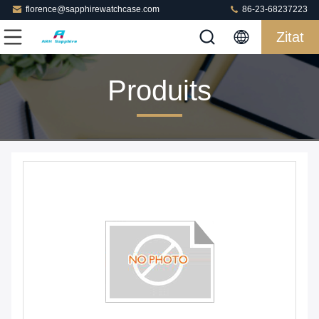
florence@sapphirewatchcase.com
86-23-68237223
Zitat
Produits