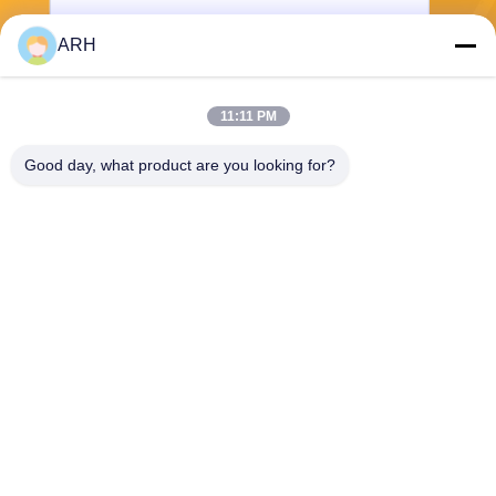
ARH
Senden Sie
11:11 PM
Good day, what product are you looking for?
ARH Sapphire Co., Ltd
florence@sapphirewatchcas
e.com
86-23-68237223
Raum 2-11, Straße No.50 Y
unhan, Chongqing China