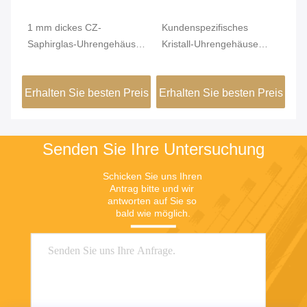
t
1 mm dickes CZ-
Kundenspezifisches
Po
Saphirglas-Uhrengehäuse,
Kristall-Uhrengehäuse
Sa
42 mm Uhrengehäuse mit
einteilig für 6497ETA-
Cu
Rückseite
Uhrwerk
eis
Erhalten Sie besten Preis
Erhalten Sie besten Preis
Er
Senden Sie Ihre Untersuchung
Schicken Sie uns Ihren 
Antrag bitte und wir 
antworten auf Sie so 
bald wie möglich.