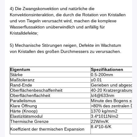
4) Die Zwangskonvektion und natürliche die
Konvektionsinteraktion, die durch die Rotation von Kristallen
und von Tiegeln verursacht wird, machen die komplexe
Wasserflussaktion unüberwindlich und anfällig für
Kristalldefekte;
5) Mechanische Störungen neigen, Defekte im Wachstum
von Kristallen des großen Durchmessers zu verursachen.
Eigentum
Spezifikationen
Stärke
0.5-200mm
Maßtoleranz
±0.01
Rand-Ende
Gerieben und abgeschr
Oberflächenbeschaffenheit
40-20 Kratzergrabung
Oberflächenflachheit
λ/4@633nm
Parallelismus
Minute des Bogens ≤3 
Klare Öffnung
>80% des zentralen Du
Härte (Knoop)
1370 kg/mm2
Elastizitätsmodul
3.4*1011N/m2
Thermische Grenze
22W/m/K
8.4*10-6/K
Koeffizient der thermischen Expansion