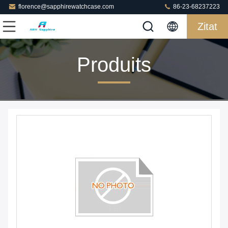
florence@sapphirewatchcase.com
86-23-68237223
Zitat
Produits