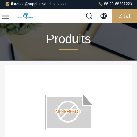
florence@sapphirewatchcase.com
86-23-68237223
Zitat
Produits