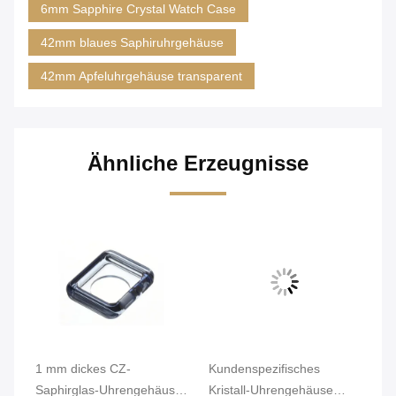
6mm Sapphire Crystal Watch Case
42mm blaues Saphiruhrgehäuse
42mm Apfeluhrgehäuse transparent
Ähnliche Erzeugnisse
t
1 mm dickes CZ-
Kundenspezifisches
Ro
Saphirglas-Uhrengehäuse,
Kristall-Uhrengehäuse
Wa