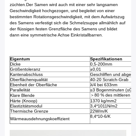
züchten.Der Samen wird auch mit einer sehr langsamen
Geschwindigkeit hochgezogen, und begleitet von einer
bestimmten Rotationsgeschwindigkeit, mit dem Aufwärtszug
des Samens verfestigt sich die Schmelzsuppe allmählich auf
der flüssigen festen Grenzfläche des Samens und bildet
dann eine symmetrische Achse Einkristallbarren.
Eigentum
Spezifikationen
Dicke
0,5-200mm
Größentoleranz
±0,01
Kantenabschluss
Geschliffen und abgesc
Oberflächenqualität
40-20 Scratch-Grab
Ebenheit der Oberfläche
λ/4 bei 633nm
Parallelität
≤3 Bogenminuten (≤0,9
＞80 % des mittleren D
Klare Blende
Härte (Knoop)
1370 kg/mm2
Elastizitätsmodul
3,4*1011N/m2
Thermische Grenze
22W/m/K
8,4*10-6/K
Wärmeausdehnungskoeffizient